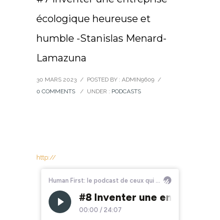
écologique heureuse et
humble -Stanislas Menard-
Lamazuna
30 MARS 2023
/
POSTED BY : ADMIN9609
/
0 COMMENTS
/
UNDER :
PODCASTS
http://